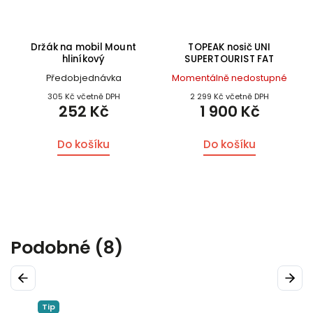
Držák na mobil Mount
TOPEAK nosič UNI
hliníkový
SUPERTOURIST FAT
Předobjednávka
Momentálně nedostupné
305 Kč včetně DPH
2 299 Kč včetně DPH
252 Kč
1 900 Kč
Do košíku
Do košíku
Podobné (8)
Previous
Next
Tip