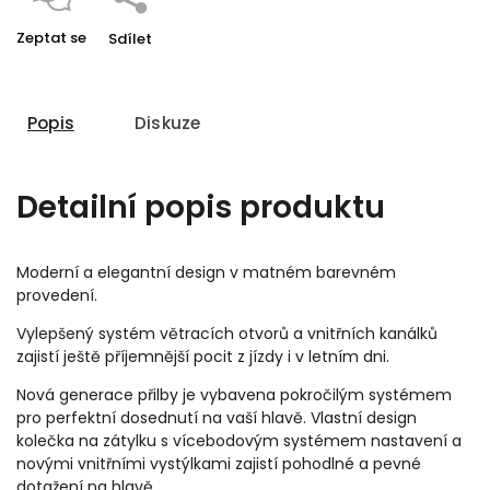
Zeptat se
Sdílet
Popis
Diskuze
Detailní popis produktu
Moderní a elegantní design v matném barevném
provedení.
Vylepšený systém větracích otvorů a vnitřních kanálků
zajistí ještě příjemnější pocit z jízdy i v letním dni.
Nová generace přilby je vybavena pokročilým systémem
pro perfektní dosednutí na vaší hlavě. Vlastní design
kolečka na zátylku s vícebodovým systémem nastavení a
novými vnitřními vystýlkami zajistí pohodlné a pevné
dotažení na hlavě.