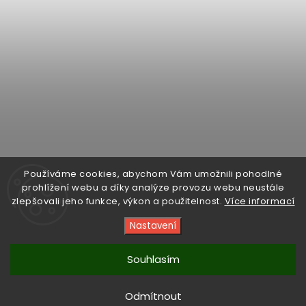
Sledovat na Instagramu
Používáme cookies, abychom Vám umožnili pohodlné
prohlížení webu a díky analýze provozu webu neustále
zlepšovali jeho funkce, výkon a použitelnost.
Více informací
Facebook
Instagram
Sledujte
Nastavení
nás
na
YouTube
Souhlasím
Copyright 2026
E-CAFE BIKE®
. Všechna práva vyhrazena.
Upravit nastavení cookies
Vytvořil
Shoptet
| Design
Shoptak.cz
Odmítnout