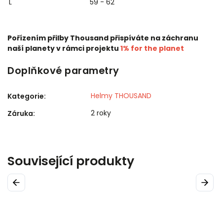
L
59 - 62
Pořízením přilby Thousand přispíváte na záchranu
naší planety v rámci projektu
1% for the planet
Doplňkové parametry
Helmy THOUSAND
Kategorie
:
2 roky
Záruka
:
Související produkty
Previous
Next