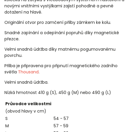
novými vnitřními vystýlkami zajistí pohodlné a pevné
dotažení na hlavě.
Originální otvor pro zamčení přilby zámkem ke kolu.
Snadné zapínání a odepínání popruhů díky magnetické
přezce.
Velmi snadná údržba díky matnému pogumovanému
povrchu.
Přilba je připravena pro připnutí magnetického zadního
světla
Thousand
.
Velmi snadná údržba.
Nízká hmotnost 410 g (S), 450 g (M) nebo 490 g (L)
Průvodce velikostmi
(obvod hlavy v cm)
S
54 - 57
M
57 - 59