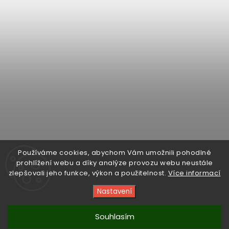
Sledovat na Instagramu
Používáme cookies, abychom Vám umožnili pohodlné
prohlížení webu a díky analýze provozu webu neustále
zlepšovali jeho funkce, výkon a použitelnost.
Více informací
Facebook
Instagram
Sledujte
Nastavení
nás
na
YouTube
Souhlasím
Copyright 2026
E-CAFE BIKE®
. Všechna práva vyhrazena.
Upravit nastavení cookies