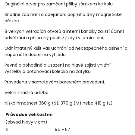
Originální otvor pro zamčení přilby zámkem ke kolu.
Snadné zapínání a odepínání popruhů díky magnetické
přezce.
8 velkých větracích otvorů a interní kanálky zajistí účinní
odvětrání a příjemný pocit z jízdy i v letním dni.
Odnímatelný kšilt vás uchrání od nebezpečného oslnění a
napomůže dobrému výhledu.
Pevné a pohodlné a usazení na hlavě zajistí vnitřní
výstelky a dotahovací kolečko na zátylku.
Provedena v sametovém barevném provedení.
Velmi snadná údržba.
Nízká hmotnost 360 g (S), 370 g (M) nebo 410 g (L)
Průvodce velikostmi
(obvod hlavy v cm)
S
54 - 57