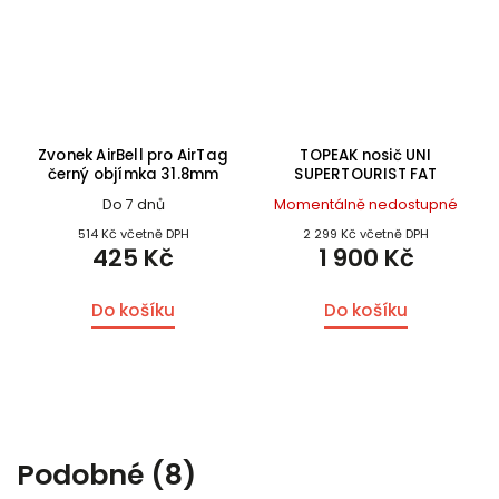
Zvonek AirBell pro AirTag
TOPEAK nosič UNI
černý objímka 31.8mm
SUPERTOURIST FAT
Do 7 dnů
Momentálně nedostupné
514 Kč včetně DPH
2 299 Kč včetně DPH
425 Kč
1 900 Kč
Do košíku
Do košíku
Podobné (8)