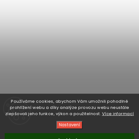
Sledovat na Instagramu
Používáme cookies, abychom Vám umožnili pohodlné
prohlížení webu a díky analýze provozu webu neustále
zlepšovali jeho funkce, výkon a použitelnost.
Více informací
Facebook
Instagram
Sledujte
Nastavení
nás
na
YouTube