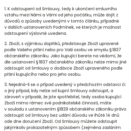
1. K odstoupení od Smlouvy, tedy k ukončení smluvního
vztahu mezi Námi a Vámi od jeho počátku, může dojít z
důvodů a způsoby uvedenými v tomto článku, případně
v dalších ustanoveních Podmínek, ve kterých je možnost
odstoupení výslovně uvedena.
2. Zboží, s výjimkou doplňků, představuje Zboží upravené
podle Vašeho přání nebo pro Vaši osobu ve smyslu § 1837
občanského zákoníku. Jako kupující berete na vědomí, že
dle ustanovení § 1837 občanského zákoníku nelze mimo jiné
odstoupit od Smlouvy o dodávce Zboží upraveného podle
přání kupujícího nebo pro jeho osobu.
3. Nejedná-li se o případ uvedený v předchozím odstavci či
o jiný případ, kdy nelze od kupní Smlouvy odstoupit, a
zároveň v
případě, že jste spotřebitel, tedy osoba kupující
Zboží mimo rámec své podnikatelské činnosti, máte
v souladu s ustanovením §1829 občanského zákoníku právo
odstoupit od Smlouvy bez udání důvodu ve lhůtě 14 dnů
ode dne doručení Zboží. Od Smlouvy můžete odstoupit
jakýmkoliv prokazatelným způsobem (zejména zasláním