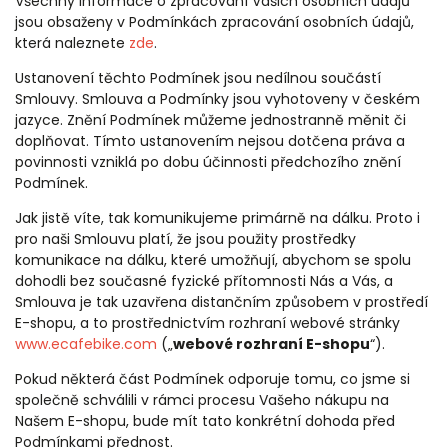
Všechny informace o zpracování Vašich osobních údajů
jsou obsaženy v Podmínkách zpracování osobních údajů,
která naleznete
zde
.
Ustanovení těchto Podmínek jsou nedílnou součástí
Smlouvy. Smlouva a Podmínky jsou vyhotoveny v českém
jazyce. Znění Podmínek můžeme jednostranně měnit či
doplňovat. Tímto ustanovením nejsou dotčena práva a
povinnosti vzniklá po dobu účinnosti předchozího znění
Podmínek.
Jak jistě víte, tak komunikujeme primárně na dálku. Proto i
pro naši Smlouvu platí, že jsou použity prostředky
komunikace na dálku, které umožňují, abychom se spolu
dohodli bez současné fyzické přítomnosti Nás a Vás, a
Smlouva je tak uzavřena distančním způsobem v prostředí
E-shopu, a to prostřednictvím rozhraní webové stránky
www.ecafebike.com
(„
webové rozhraní E-shopu
“).
Pokud některá část Podmínek odporuje tomu, co jsme si
společně schválili v rámci procesu Vašeho nákupu na
Našem E-shopu, bude mít tato konkrétní dohoda před
Podmínkami přednost.