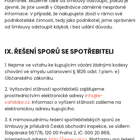
Podmínek. Můžeme také od Smlouvy odstoupit, pokud je
zjevné, že jste uvedli v Objednávce záměrně nesprávné
informace. V případě, že nakupujete zboží v rámci své
podnikatelské činnosti, tedy jako podnikatel, jsme oprávněni
od Smlouvy odstoupit kdykoli, i bez udání důvodu.
IX. ŘEŠENÍ SPORŮ SE SPOTŘEBITELI
1. Nejsme ve vztahu ke kupujícím vázáni žádnými kodexy
chování ve smyslu ustanovení § 1826 odst. 1 písm. e)
Občanského zákoníku.
2. Vyřizování stížností spotřebitelů zajišťujeme
prostřednictvím elektronické adresy
info@e-
cafebike.cz
. Informaci o vyřízení stížnosti zašleme na
elektronickou adresu kupujícího.
3. K mimosoudnímu řešení spotřebitelských sporů ze
Smlouvy je příslušná Česká obchodní inspekce, se sídlem
Štěpánská 567/15, 120 00 Praha 2, IČ: 000 20 869,
internetová adresa:
http://www.coi.cz
. Platformu pro řešení