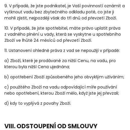
9. V případě, že jste podnikatel, je Vaší povinností oznámit a
vytknout vadu bez zbytečného odkladu poté, co jste ji
mohli zjistit, nejpozději však do tří dnů od převzetí Zboží.
10. V případě, že jste spotřebitel, máte právo uplatit práva
z vadného plnění u vady, která se vyskytne u spotřebního
Zboží ve lhůtě 24 měsíců od převzetí Zboží.
11. Ustanovení ohledně práva z vad se nepoužijí v případě:
a) Zboží, které je prodávané za nižší Cenu, na vadu, pro
kterou byla nižší Cena ujednána;
b) opotřebení Zboží způsobeného jeho obvyklým užíváním;
c) použitého Zboží na vadu odpovídající míře používání
nebo opotřebení, kterou Zboží mělo, když jste jej převzali;
d) kdy to vyplývá z povahy Zboží.
VIII. ODSTOUPENÍ OD SMLOUVY