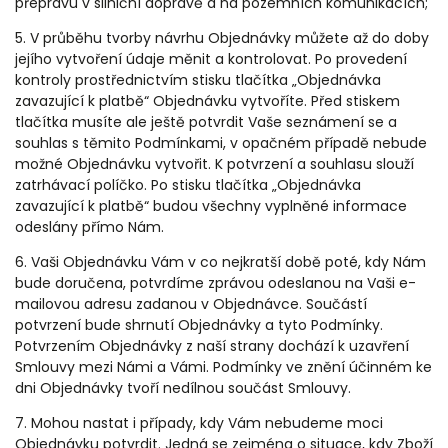
přepravu v silniční dopravě a na pozemních komunikacích;
5. V průběhu tvorby návrhu Objednávky můžete až do doby
jejího vytvoření údaje měnit a kontrolovat. Po provedení
kontroly prostřednictvím stisku tlačítka „Objednávka
zavazující k platbě“ Objednávku vytvoříte. Před stiskem
tlačítka musíte ale ještě potvrdit Vaše seznámení se a
souhlas s těmito Podmínkami, v opačném případě nebude
možné Objednávku vytvořit. K potvrzení a souhlasu slouží
zatrhávací políčko. Po stisku tlačítka „Objednávka
zavazující k platbě“ budou všechny vyplněné informace
odeslány přímo Nám.
6. Vaši Objednávku Vám v co nejkratší době poté, kdy Nám
bude doručena, potvrdíme zprávou odeslanou na Vaši e-
mailovou adresu zadanou v Objednávce. Součástí
potvrzení bude shrnutí Objednávky a tyto Podmínky.
Potvrzením Objednávky z naší strany dochází k uzavření
Smlouvy mezi Námi a Vámi. Podmínky ve znění účinném ke
dni Objednávky tvoří nedílnou součást Smlouvy.
7. Mohou nastat i případy, kdy Vám nebudeme moci
Objednávku potvrdit. Jedná se zejména o situace, kdy Zboží