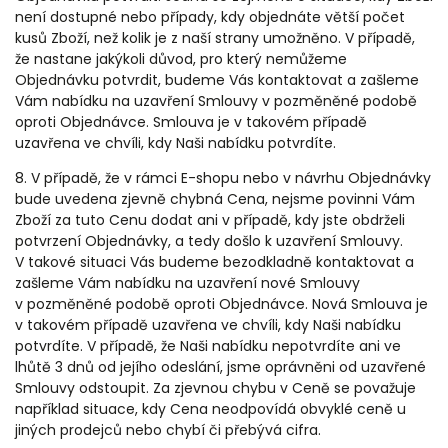
není dostupné nebo případy, kdy objednáte větší počet
kusů Zboží, než kolik je z naší strany umožněno. V případě,
že nastane jakýkoli důvod, pro který nemůžeme
Objednávku potvrdit, budeme Vás kontaktovat a zašleme
Vám nabídku na uzavření Smlouvy v pozměněné podobě
oproti Objednávce. Smlouva je v takovém případě
uzavřena ve chvíli, kdy Naši nabídku potvrdíte.
8. V případě, že v rámci E-shopu nebo v návrhu Objednávky
bude uvedena zjevně chybná Cena, nejsme povinni Vám
Zboží za tuto Cenu dodat ani v případě, kdy jste obdrželi
potvrzení Objednávky, a tedy došlo k uzavření Smlouvy.
V takové situaci Vás budeme bezodkladně kontaktovat a
zašleme Vám nabídku na uzavření nové Smlouvy
v pozměněné podobě oproti Objednávce. Nová Smlouva je
v takovém případě uzavřena ve chvíli, kdy Naši nabídku
potvrdíte. V případě, že Naši nabídku nepotvrdíte ani ve
lhůtě 3 dnů od jejího odeslání, jsme oprávněni od uzavřené
Smlouvy odstoupit. Za zjevnou chybu v Ceně se považuje
například situace, kdy Cena neodpovídá obvyklé ceně u
jiných prodejců nebo chybí či přebývá cifra.