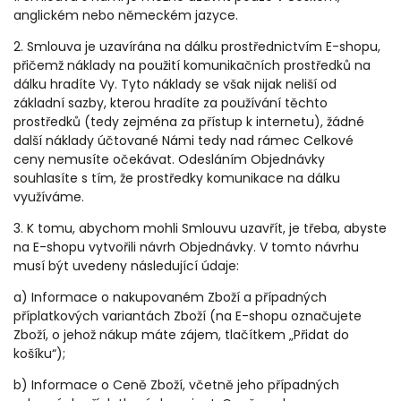
anglickém nebo německém jazyce.
2. Smlouva je uzavírána na dálku prostřednictvím E-shopu,
přičemž náklady na použití komunikačních prostředků na
dálku hradíte Vy. Tyto náklady se však nijak neliší od
základní sazby, kterou hradíte za používání těchto
prostředků (tedy zejména za přístup k internetu), žádné
další náklady účtované Námi tedy nad rámec Celkové
ceny nemusíte očekávat. Odesláním Objednávky
souhlasíte s tím, že prostředky komunikace na dálku
využíváme.
3. K tomu, abychom mohli Smlouvu uzavřít, je třeba, abyste
na E-shopu vytvořili návrh Objednávky. V tomto návrhu
musí být uvedeny následující údaje:
a) Informace o nakupovaném Zboží a případných
příplatkových variantách Zboží (na E-shopu označujete
Zboží, o jehož nákup máte zájem, tlačítkem „Přidat do
košíku“);
b) Informace o Ceně Zboží, včetně jeho případných