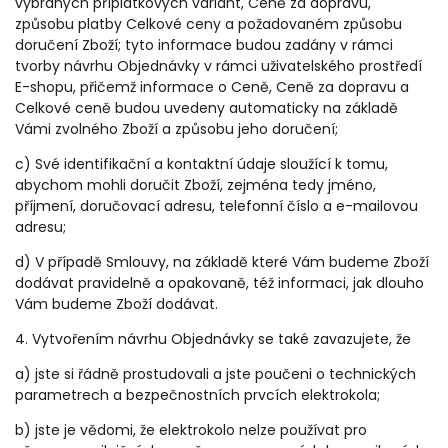
vybraných příplatkových variant, Ceně za dopravu,
způsobu platby Celkové ceny a požadovaném způsobu
doručení Zboží; tyto informace budou zadány v rámci
tvorby návrhu Objednávky v rámci uživatelského prostředí
E-shopu, přičemž informace o Ceně, Ceně za dopravu a
Celkové ceně budou uvedeny automaticky na základě
Vámi zvolného Zboží a způsobu jeho doručení;
c) Své identifikační a kontaktní údaje sloužící k tomu,
abychom mohli doručit Zboží, zejména tedy jméno,
příjmení, doručovací adresu, telefonní číslo a e-mailovou
adresu;
d) V případě Smlouvy, na základě které Vám budeme Zboží
dodávat pravidelně a opakovaně, též informaci, jak dlouho
Vám budeme Zboží dodávat.
4. Vytvořením návrhu Objednávky se také zavazujete, že
a) jste si řádně prostudovali a jste poučeni o technických
parametrech a bezpečnostních prvcích elektrokola;
b) jste je vědomi, že elektrokolo nelze používat pro