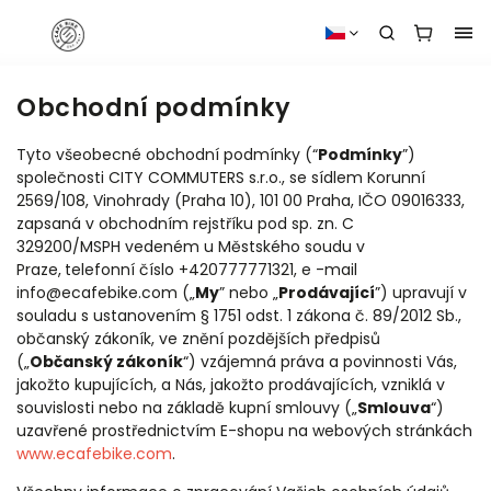
Obchodní podmínky
Tyto všeobecné obchodní podmínky (“
Podmínky
”)
společnosti
CITY COMMUTERS s.r.o.,
se sídlem
Korunní
2569/108, Vinohrady (Praha 10), 101 00 Praha
, IČO
09016333
,
zapsaná v obchodním rejstříku pod sp. zn.
C
329200/MSPH
vedeném u
Městského soudu v
Praze
,
telefonní číslo +420777771321, e -mail
info@ecafebike.com („
My
” nebo „
Prodávající
”) upravují v
souladu s ustanovením § 1751 odst. 1 zákona č. 89/2012 Sb.,
občanský zákoník, ve znění pozdějších předpisů
(„
Občanský zákoník
“) vzájemná práva a povinnosti Vás,
jakožto kupujících, a Nás, jakožto prodávajících, vzniklá v
souvislosti nebo na základě kupní smlouvy („
Smlouva
“)
uzavřené prostřednictvím E-shopu na webových stránkách
www.ecafebike.com
.