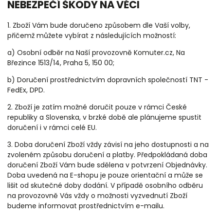
NEBEZPEČÍ ŠKODY NA VĚCI
1. Zboží Vám bude doručeno způsobem dle Vaší volby,
přičemž můžete vybírat z následujících možností:
a) Osobní odběr na Naší provozovně
Komuter.cz, Na
Březince 1513/14, Praha 5, 150 00
;
b) Doručení prostřednictvím dopravních společností TNT -
FedEx, DPD.
2. Zboží je zatím možné doručit pouze v rámci České
republiky a Slovenska, v brzké době ale plánujeme spustit
doručení i v rámci celé EU.
3. Doba doručení Zboží vždy závisí na jeho dostupnosti a na
zvoleném způsobu doručení a platby. Předpokládaná doba
doručení Zboží Vám bude sdělena v potvrzení Objednávky.
Doba uvedená na E-shopu je pouze orientační a může se
lišit od skutečné doby dodání. V případě osobního odběru
na provozovně Vás vždy o možnosti vyzvednutí Zboží
budeme informovat prostřednictvím e-mailu.