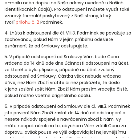
e-mailu nebo dopisu na Naše adresy uvedené u Našich
identifikačních údajů). Pro odstoupení můžete využít také
vzorový formulář poskytovaný z Naší strany, který
tvoří
přílohu č. 2
Podmínek.
4. Lhůta k odstoupení dle čl. VIII.3. Podmínek se považuje za
zachovanou, pokud Nám v jejím průběhu odešlete
oznámení, že od Smlouvy odstupujete.
5. V případě odstoupení od Smlouvy Vám bude Cena
vrácena do 14 dnů ode dne účinnosti odstoupení na účet,
ze kterého byla připsána, případně na účet zvolený
odstoupení od Smlouvy. Částka však nebude vrácena
dříve, než Nám Zboží vrátíte či než prokážete, že došlo
k jeho zaslání zpět Nám. Zboží Nám prosím vracejte čisté,
pokud možno včetně originálního obalu.
6. V případě odstoupení od Smlouvy dle čl. VIII.3. Podmínek
jste povinní Nám Zboží zaslat do 14 dnů od odstoupení a
nesete náklady spojené s navrácením zboží k Nám. Vy
máte naopak nárok na to, abychom Vám vrátili Cenu za
dopravu, avšak pouze ve výši odpovídající nejlevnějšímu