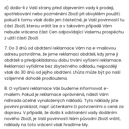
d) došlo-li z Vaší strany před objevením vady k prodeji,
spotřebování nebo pozměnění Zboží při obvyklém použití;
pokud k tomu však došlo jen částečně, je Vaší povinností tu
část Zboží, kterou vrátit lze a v takovém případě Vám
nebude vrácena část Cen odpovídající Vašemu prospěchu
z užití části Zboží.
7. Do 3 dnů od obdržení reklamace Vám na e-mailovou
adresu potvrdíme, že jsme reklamaci obdrželi, kdy jsme ji
obdrželi a předpokládanou dobu trvání vyřízení reklamace.
Reklamaci vyřídíme bez zbytečného odkladu, nejpozději
však do 30 dnů od jejího obdržení. Lhůta může být po naší
vzájemné dohodě prodloužena.
8. O vyřízení reklamace Vás budeme informovat e-
mailem. Pokud je reklamace oprávněná, náleží Vám
náhrada účelně vynaložených nákladů. Tyto náklady jste
povinni prokázat, např. účtenkami či potvrzeními o ceně za
dopravu. V případě, že došlo k odstranění vady dodáním
nového Zboží, je Vaší povinností Nám původní Zboží vrátit,
náklady na toto vrácení však hradíme My.