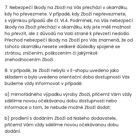
7.
Nebezpečí škody na Zboží na Vás přechází v okamžiku,
kdy ho převezmete. V případě, kdy Zboží nepřevezmete,
s výjimkou případů dle čl. VI.4. Podmínek, na Vás nebezpečí
škody na Zboží přechází v okamžiku, kdy jste měli možnost
ho převzít, ale z důvodů na Vaší straně k převzetí nedošlo.
Přechod nebezpečí škody na Zboží pro Vás znamená, že od
tohoto okamžiku nesete veškeré důsledky spojené se
ztrátou, zničením, poškozením či jakýmkoli
znehodnocením Zboží.
8. V případě, že Zboží nebylo v E-shopu uvedeno jako
skladem a byla uvedena orientační doba dostupnosti Vás
budeme vždy informovat v případě:
a) mimořádného výpadku výroby Zboží, přičemž Vám vždy
sdělíme novou očekávanou dobu dostupnosti nebo
informace o tom, že nebude možné Zboží dodat;
b) prodlení s dodáním Zboží od Našeho dodavatele,
přičemž Vám vždy sdělíme novou očekávanou dobu
dodání.