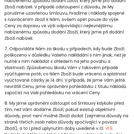
nabízenému způsobu dodání Zboží, který jsme pro dodání
Zboží nabízeli. V případě odstoupení z důvodu, že My
porušíme uzavřenou Smlouvu, hradíme i náklady spojené
s navrácením zboží k Nám, ovšem opět pouze do výše
Ceny za dopravu ve výši odpovídající nejlevnějšímu
nabízenému způsobu dodání Zboží, který jsme při dodání
Zboží nabízeli.
7. Odpovídáte Nám za škodu v případech, kdy bude Zboží
poškozeno v důsledku Vašeho nakládání s ním jinak, než je
nutné s ním nakládat s ohledem na jeho povahu a
vlastnosti. Způsobenou škodu Vám v takovém případě
vyúčtujeme poté, co Nám Zboží bude vráceno a splatnost
vyúčtované částky je 14 dní. V případě, že jsme Vám ještě
nevrátili Cenu, jsme oprávněni pohledávku z titulu nákladů
započíst na Vaši pohledávku na vrácení Ceny.
8. My jsme oprávněni odstoupit od Smlouvy kdykoliv před
tím, než Vám dodáme Zboží, pokud existují objektivní
důvody, proč není možné Zboží dodat (zejména důvody na
straně třetích osob nebo důvody spočívající v povaze
Zboží), a to i před uplynutím doby uvedené v čl.
VI.9.