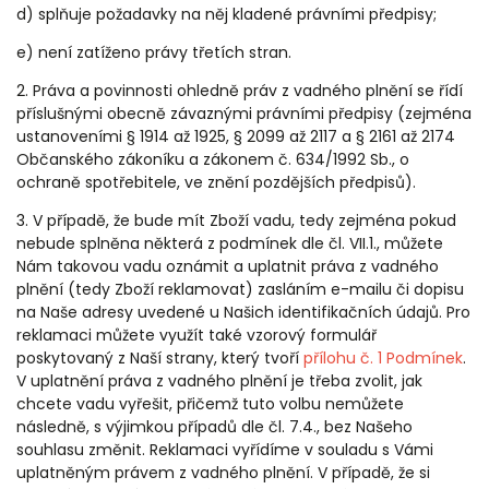
d) splňuje požadavky na něj kladené právními předpisy;
e) není zatíženo právy třetích stran.
2. Práva a povinnosti ohledně práv z vadného plnění se řídí
příslušnými obecně závaznými právními předpisy (zejména
ustanoveními § 1914 až 1925, § 2099 až 2117 a § 2161 až 2174
Občanského zákoníku a zákonem č. 634/1992 Sb., o
ochraně spotřebitele, ve znění pozdějších předpisů).
3. V případě, že bude mít Zboží vadu, tedy zejména pokud
nebude splněna některá z podmínek dle čl. VII.1., můžete
Nám takovou vadu oznámit a uplatnit práva z vadného
plnění (tedy Zboží reklamovat) zasláním e-mailu či dopisu
na Naše adresy uvedené u Našich identifikačních údajů. Pro
reklamaci můžete využít také vzorový formulář
poskytovaný z Naší strany, který tvoří
přílohu č. 1 Podmínek
.
V uplatnění práva z vadného plnění je třeba zvolit, jak
chcete vadu vyřešit, přičemž tuto volbu nemůžete
následně, s výjimkou případů dle čl. 7.4., bez Našeho
souhlasu změnit. Reklamaci vyřídíme v souladu s Vámi
uplatněným právem z vadného plnění. V případě, že si