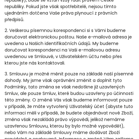
republiky), bude se vztah vždy řádit právem České
republiky. Pokud jste však spotřebitelé, nejsou tímto
ujednáním dotčena Vaše práva plynoucí z právních
předpisů.
2. Veškerou písemnou korespondenci si s Vámi budeme
doručovat elektronickou poštou. Naše e-mailová adresa je
uvedena u Našich identifikačních údajů. My budeme
doručovat korespondenci na Vaši e-mailovou adresu
uvedenou ve Smlouvě, v Uživatelském účtu nebo přes
kterou jste nás kontaktovali.
3. Smlouvu je možné měnit pouze na základě naší písemné
dohody. My jsme však oprávněni změnit a doplnit tyto
Podmínky, tato změna se však nedotkne již uzavřených
Smluv, ale pouze Smluv, které budou uzavřeny po účinnosti
této změny. O změně Vás však budeme informovat pouze
v případě, že máte vytvořený Uživatelský účet (abyste tuto
informaci měli v případě, že budete objednávat nové Zboží,
změna však nezakládá právo výpovědi, jelikož nemáme
uzavřenou Smlouvu, kterou by bylo možné vypovědět),
nebo Vám na základě Smlouvy máme dodávat Zboží