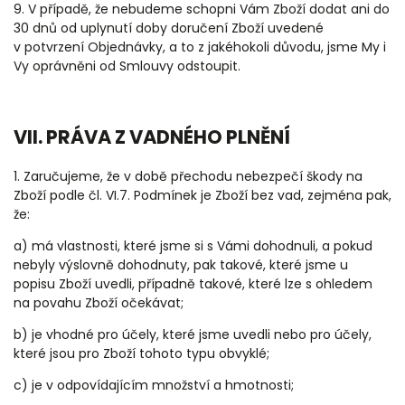
9.
V případě, že nebudeme schopni Vám Zboží dodat ani do
30 dnů od uplynutí doby doručení Zboží uvedené
v potvrzení Objednávky, a to z jakéhokoli důvodu, jsme My i
Vy oprávněni od Smlouvy odstoupit.
VII. PRÁVA Z VADNÉHO PLNĚNÍ
1.
Zaručujeme, že v době přechodu nebezpečí škody na
Zboží podle čl. VI.7. Podmínek je Zboží bez vad, zejména pak,
že:
a) má vlastnosti, které jsme si s Vámi dohodnuli, a pokud
nebyly výslovně dohodnuty, pak takové, které jsme u
popisu Zboží uvedli, případně takové, které lze s ohledem
na povahu Zboží očekávat;
b) je vhodné pro účely, které jsme uvedli nebo pro účely,
které jsou pro Zboží tohoto typu obvyklé;
c) je v odpovídajícím množství a hmotnosti;