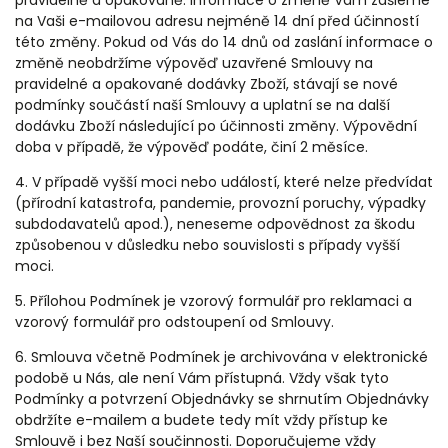
pravidelně a opakovaně. Informace o změně Vám zašleme
na Vaši e-mailovou adresu nejméně 14 dní před účinností
této změny. Pokud od Vás do 14 dnů od zaslání informace o
změně neobdržíme výpověď uzavřené Smlouvy na
pravidelné a opakované dodávky Zboží, stávají se nové
podmínky součástí naší Smlouvy a uplatní se na další
dodávku Zboží následující po účinnosti změny. Výpovědní
doba v případě, že výpověď podáte, činí 2 měsíce.
4. V případě vyšší moci nebo událostí, které nelze předvídat
(přírodní katastrofa, pandemie, provozní poruchy, výpadky
subdodavatelů apod.), neneseme odpovědnost za škodu
způsobenou v důsledku nebo souvislosti s případy vyšší
moci.
5. Přílohou Podmínek je vzorový formulář pro reklamaci a
vzorový formulář pro odstoupení od Smlouvy.
6. Smlouva včetně Podmínek je archivována v elektronické
podobě u Nás, ale není Vám přístupná. Vždy však tyto
Podmínky a potvrzení Objednávky se shrnutím Objednávky
obdržíte e-mailem a budete tedy mít vždy přístup ke
Smlouvě i bez Naší součinnosti. Doporučujeme vždy