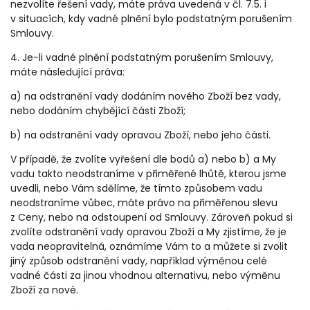
nezvolíte řešení vady, máte práva uvedená v čl. 7.5. i
v situacích, kdy vadné plnění bylo podstatným porušením
Smlouvy.
4. Je-li vadné plnění podstatným porušením Smlouvy,
máte následující práva:
a) na odstranění vady dodáním nového Zboží bez vady,
nebo dodáním chybějící části Zboží;
b) na odstranění vady opravou Zboží, nebo jeho části.
V případě, že zvolíte vyřešení dle bodů a) nebo b) a My
vadu takto neodstraníme v přiměřené lhůtě, kterou jsme
uvedli, nebo Vám sdělíme, že tímto způsobem vadu
neodstraníme vůbec, máte právo
na přiměřenou slevu
z Ceny, nebo
na odstoupení od Smlouvy
. Zároveň pokud si
zvolíte odstranění vady opravou Zboží a My zjistíme, že je
vada neopravitelná, oznámíme Vám to a můžete si zvolit
jiný způsob odstranění vady, například výměnou celé
vadné části za jinou vhodnou alternativu, nebo výměnu
Zboží za nové.