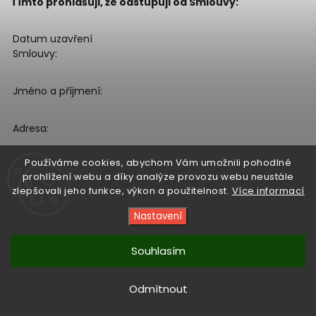
Tímto prohlašuji, že odstupuji od Smlouvy:
Datum uzavření
Smlouvy:
Jméno a příjmení:
Adresa:
Používáme cookies, abychom Vám umožnili pohodlné
E-mailová adresa:
prohlížení webu a díky analýze provozu webu neustále
zlepšovali jeho funkce, výkon a použitelnost.
Více informací
Specifikace Zboží,
Nastavení
kterého se Smlouva
týká:
Souhlasím
Způsob pro navrácení
obdržených finančních
Odmítnout
prostředků, případně
uvedení čísla