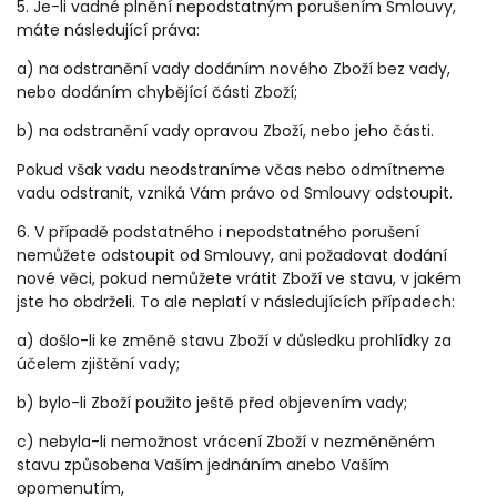
5. Je-li vadné plnění nepodstatným porušením Smlouvy,
máte následující práva:
a) na odstranění vady dodáním nového Zboží bez vady,
nebo dodáním chybějící části Zboží;
b) na odstranění vady opravou Zboží, nebo jeho části.
Pokud však vadu neodstraníme včas nebo odmítneme
vadu odstranit, vzniká Vám právo od Smlouvy odstoupit.
6. V případě podstatného i nepodstatného porušení
nemůžete odstoupit od Smlouvy, ani požadovat dodání
nové věci, pokud nemůžete vrátit Zboží ve stavu, v jakém
jste ho obdrželi. To ale neplatí v následujících případech:
a) došlo-li ke změně stavu Zboží v důsledku prohlídky za
účelem zjištění vady;
b) bylo-li Zboží použito ještě před objevením vady;
c) nebyla-li nemožnost vrácení Zboží v nezměněném
stavu způsobena Vaším jednáním anebo Vaším
opomenutím,