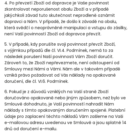
4.
Po převzetí Zboží od dopravce je Vaše povinnost
zkontrolovat neporušenost obalu Zboží a v případě
jakýchkoli závad tuto skutečnost neprodleně oznámit
dopravci a Nám. V případě, že došlo k závadě na obalu,
která svědčí o neoprávněné manipulaci a vstupu do zásilky,
není Vaší povinností Zboží od dopravce převzít.
5. V případě, kdy porušíte svoji povinnost převzít Zboží,
s výjimkou případů dle čl. VI.4. Podmínek, nemá to za
následek porušení Naší povinnosti Vám Zboží doručit.
Zároveň to, že Zboží nepřevezmete, není odstoupení od
Smlouvy mezi Námi a Vámi. Nám ale v takovém případě
vzniká právo požadovat od Vás náklady na opakované
doručení, dle čl. VI.6. Podmínek.
6. Pokud je z důvodů vzniklých na Vaší straně Zboží
doručováno opakovaně nebo jiným způsobem, než bylo ve
Smlouvě dohodnuto, je Vaší povinností nahradit Nám
náklady s tímto opakovaným doručením spojené. Platební
údaje pro zaplacení těchto nákladů Vám zašleme na Vaši
e-mailovou adresu uvedenou ve Smlouvě a jsou splatné 14
dnů od doručení e-mailu.