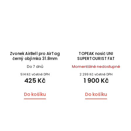
Zvonek AirBell pro AirTag
TOPEAK nosič UNI
černý objímka 31.8mm
SUPERTOURIST FAT
Do 7 dnů
Momentálně nedostupné
514 Kč včetně DPH
2 299 Kč včetně DPH
425 Kč
1 900 Kč
Do košíku
Do košíku