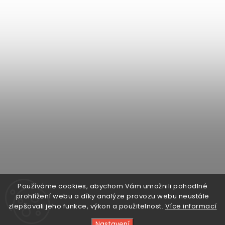
Sledovat na Instagramu
Používáme cookies, abychom Vám umožnili pohodlné
prohlížení webu a díky analýze provozu webu neustále
zlepšovali jeho funkce, výkon a použitelnost.
Více informací
Facebook
Instagram
Sledujte
Nastavení