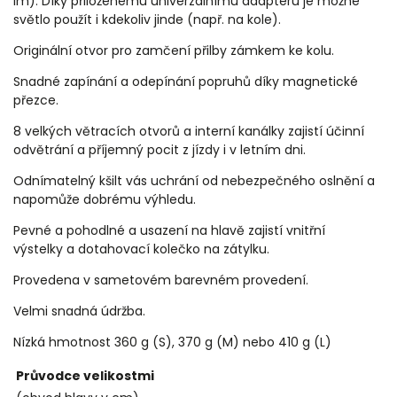
lm). Díky přiloženému univerzálnímu adaptéru je možné
světlo použít i kdekoliv jinde (např. na kole).
Originální otvor pro zamčení přilby zámkem ke kolu.
Snadné zapínání a odepínání popruhů díky magnetické
přezce.
8 velkých větracích otvorů a interní kanálky zajistí účinní
odvětrání a příjemný pocit z jízdy i v letním dni.
Odnímatelný kšilt vás uchrání od nebezpečného oslnění a
napomůže dobrému výhledu.
Pevné a pohodlné a usazení na hlavě zajistí vnitřní
výstelky a dotahovací kolečko na zátylku.
Provedena v sametovém barevném provedení.
Velmi snadná údržba.
Nízká hmotnost 360 g (S), 370 g (M) nebo 410 g (L)
Průvodce velikostmi