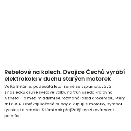
Rebelové na kolech. Dvojice Čechů vyrábí
elektrokola v duchu starých motorek
Velká Británie, padesátá léta. Země se vzpamatovává
z následků druhé světové války, na trůn usedá královna
Alžběta II. a mezi mladými se rozmáhá láska k rokenrolu, který
zní z USA. Oblékají kožené bundy a kupují si motorky, symbol
rychlosti a rebelie. S těmi pak přejíždějí mezi kavárnami
po měs...