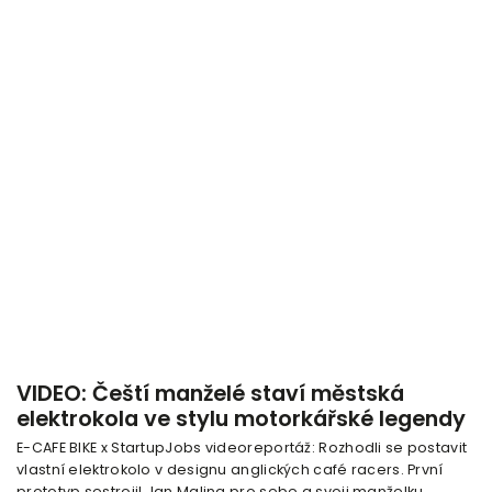
VIDEO: Čeští manželé staví městská
elektrokola ve stylu motorkářské legendy
E-CAFE BIKE x StartupJobs videoreportáž: Rozhodli se postavit
vlastní elektrokolo v designu anglických café racers. První
prototyp sestrojil Jan Malina pro sebe a svoji manželku