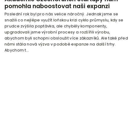
pomohla naboostovat naši expanzi
Poslední rok byl pro nás velice náročný. Jednak jsme se
snažili co nejlépe využít loňskou krizi cyklo průmyslu, kdy se
prudce zvýšila poptávka, ale chyběly komponenty,
upgradovali jsme výrobní procesy a rozšířili výrobu,
abychom byli schopni obsloužit více zákazníků. Ale také před
námi stála nová výzva v podobě expanze na další trhy.
Abychom t...