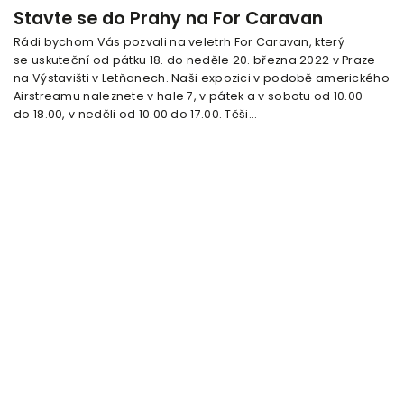
Stavte se do Prahy na For Caravan
Rádi bychom Vás pozvali na veletrh For Caravan, který
se uskuteční od pátku 18. do neděle 20. března 2022 v Praze
na Výstavišti v Letňanech. Naši expozici v podobě amerického
Airstreamu naleznete v hale 7, v pátek a v sobotu od 10.00
do 18.00, v neděli od 10.00 do 17.00. Těši...