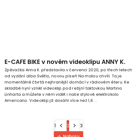
E-CAFE BIKE v novém videoklipu ANNY K.
Zpěvačka Anna K. představila v červenci 2020, po třech letech
od vydání alba Světlo, novou píseň Na malou chvíli. Ta je
momentálně čtvrtá nejhranější domácí v rádiovém éteru. Ke
skladbě nyní vznikl videoklip pod režijní taktovkou Martina
Linharta a můžete v něm vidět i naše stylové elektrokolo
Americano. Videoklip již dosáhl více než 1,6 ...
1
2
3
Nahoru