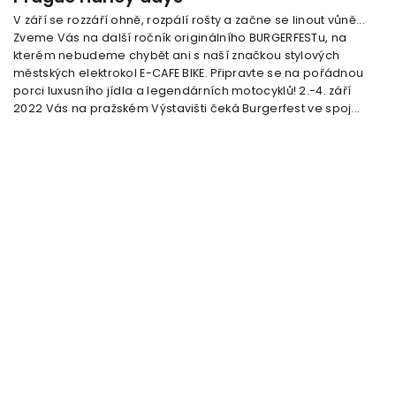
V září se rozzáří ohně, rozpálí rošty a začne se linout vůně...
Zveme Vás na další ročník originálního BURGERFESTu, na
kterém nebudeme chybět ani s naší značkou stylových
městských elektrokol E-CAFE BIKE. Připravte se na pořádnou
porci luxusního jídla a legendárních motocyklů! 2.-4. září
2022 Vás na pražském Výstavišti čeká Burgerfest ve spoj...