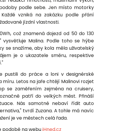
ětší redukci hmotnosti, maximální výkon,
é podoby podle sebe. Jen místo motorky
á. Každé vzniká na zakázku podle přání
žadované jízdní vlastnosti.
300Wh, což znamená dojezd od 50 do 130
" vysvětluje Malina. Podle toho se hýbe
aky se snažíme, aby kola měla uživatelský
ájem je o ukazatele směru, respektive
."
 pustili do práce a loni v designérské
míru. Letos na jaře chtějí Malinovi rozjet
shop se zaměřením zejména na cruisery,
noznačně patří do velkých měst. Přináší
tuace. Nás samotné nebaví řídit auto
ernativa," tvrdí Zuzana. A tohle má navíc
ážení je ve městech celá řada.
ine podobě na webu
iHned.cz