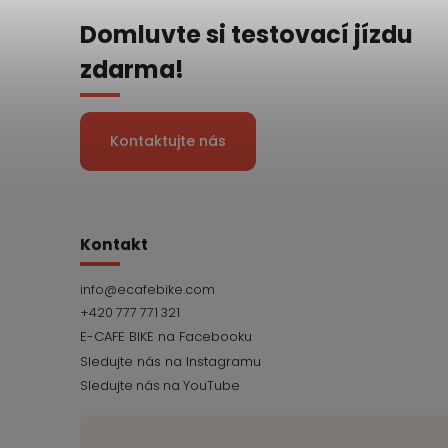
Domluvte si testovací jízdu
zdarma!
Kontaktujte nás
Kontakt
info
@
ecafebike.com
+420 777 771 321
Sledujte nás na YouTube