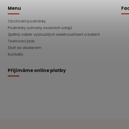
Menu
Fa
Obchodní podmínky
Podmínky ochrany osobních údajů
Zpětný odběr vysloužilých elektrozařízení a baterií
Testovací jízdy
Staň se dealerem
Kontakty
Přijímáme online platby