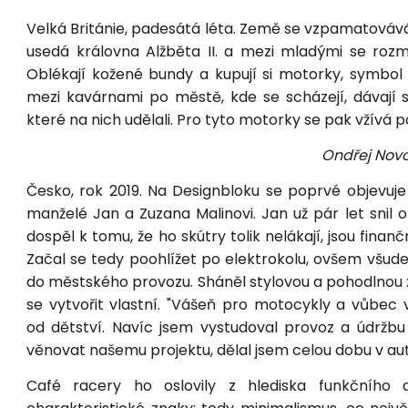
Velká Británie, padesátá léta. Země se vzpamatovává
usedá královna Alžběta II. a mezi mladými se rozm
Oblékají kožené bundy a kupují si motorky, symbol ry
mezi kavárnami po městě, kde se scházejí, dávají s
které na nich udělali. Pro tyto motorky se pak vžívá 
Ondřej Novo
Česko, rok 2019. Na Designbloku se poprvé objevuje p
manželé Jan a Zuzana Malinovi. Jan už pár let sni
dospěl k tomu, že ho skútry tolik nelákají, jsou fin
Začal se tedy poohlížet po elektrokolu, ovšem všude
do městského provozu. Sháněl stylovou a pohodlnou zá
se vytvořit vlastní. "Vášeň pro motocykly a vůbec
od dětství. Navíc jsem vystudoval provoz a údržbu
věnovat našemu projektu, dělal jsem celou dobu v auto
Café racery ho oslovily z hlediska funkčního 