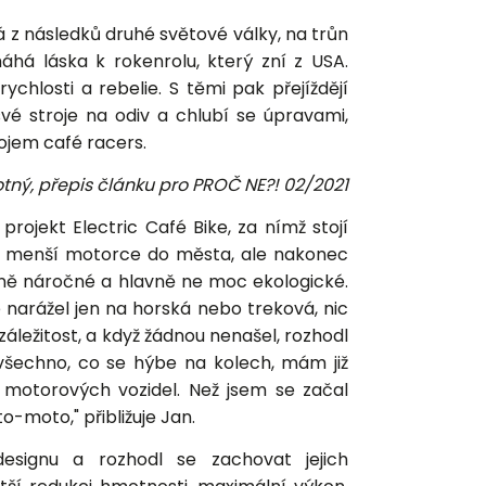
 z následků druhé světové války, na trůn
áhá láska k rokenrolu, který zní z USA.
chlosti a rebelie. S těmi pak přejíždějí
vé stroje na odiv a chlubí se úpravami,
pojem café racers.
tný, přepis článku pro PROČ NE?! 02/2021
rojekt Electric Café Bike, za nímž stojí
l o menší motorce do města, ale nakonec
ančně náročné a hlavně ne moc ekologické.
 narážel jen na horská nebo treková, nic
ležitost, a když žádnou nenašel, rozhodl
 všechno, co se hýbe na kolech, mám již
 motorových vozidel. Než jsem se začal
-moto," přibližuje Jan.
designu a rozhodl se zachovat jejich