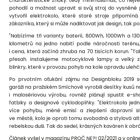
charakteristické znaky: tedy minimalismus, co nejv
pohodlí a možnost upravit si svůj stroj do vysněn
vytvořil elektrokolo, které staré stroje připomín
zákazníka, který si může nadiktovat jak design, tak po
"Nabízíme tři varianty baterií, 800Wh, 1000Wh a 1
kilometrů na jedno nabití podle náročnosti terénu,
i cena, která začíná zhruba na 70 tisících korun. "T
přesah. Instalujeme motocyklové lampy a velký z
blinkry, které v provozu pohyb na kole opravdu ulehčí
Po prvotním oťukání zájmu na Designbloku 2019 se
garáži na pražském Smíchově vyrobili desítky kusů na 
i malosériovou výrobu, rovněž plánují spustit e-
fatbiky a designové cyklodoplňky. "Elektrokola jed
více pohybu, méně emisí a zlepšení dopravní si
ve městě, kolo je oproti tomu svobodná a stylová alt
rebelskou duši. Tak do sedel, krásných kaváren k obr
Článek vyšel v magazínu PROČ NE?! 02/2021 a v onl