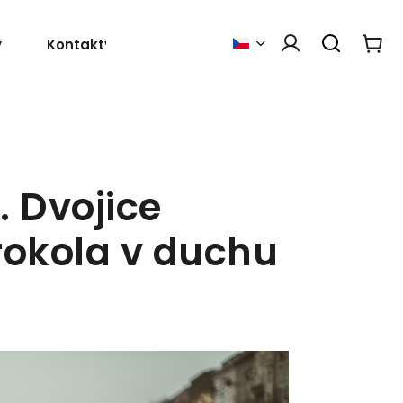
y
Kontakty
. Dvojice
rokola v duchu