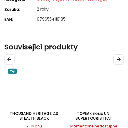
2 roky
Záruka
:
0796554118185
EAN
:
Související produkty
Previous
Next
Tip
THOUSAND HERITAGE 2.0
TOPEAK nosič UNI
STEALTH BLACK
SUPERTOURIST FAT
7-14 dnů
Momentálně nedostupné