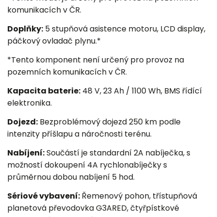
komunikacích v ČR.
Doplňky:
5 stupňová asistence motoru, LCD display,
páčkový ovladač plynu.*
*Tento komponent není určený pro provoz na
pozemních komunikacích v ČR.
Kapacita baterie:
48 V, 23 Ah / 1100 Wh, BMS řídící
elektronika.
Dojezd:
Bezproblémový dojezd 250 km podle
intenzity příšlapu a náročnosti terénu.
Nabíjení:
Součástí je standardní 2A nabíječka, s
možností dokoupení 4A rychlonabíječky s
průměrnou dobou nabíjení 5 hod.
Sériové vybavení:
Řemenový pohon, třístupňová
planetová převodovka G3ARED, čtyřpístkové