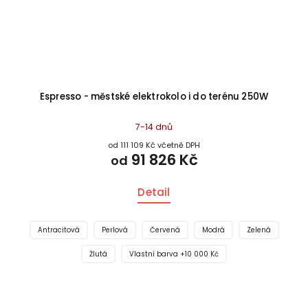
Espresso - městské elektrokolo i do terénu 250W
7-14 dnů
od 111 109 Kč včetně DPH
91 826 Kč
od
Detail
Antracitová
Perlová
Červená
Modrá
Zelená
Žlutá
Vlastní barva +10 000 Kč